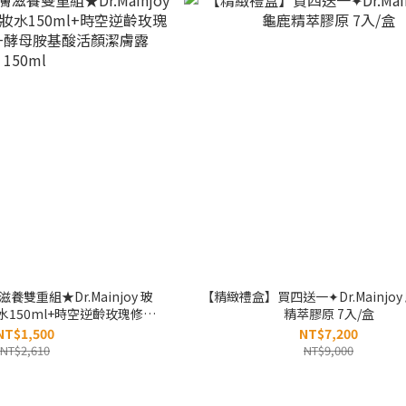
雙重組★Dr.Mainjoy 玻
【精緻禮盒】買四送一✦Dr.Mainjo
150ml+時空逆齡玫瑰修護
精萃膠原 7入/盒
母胺基酸活顏潔膚露150ml
NT$1,500
NT$7,200
NT$2,610
NT$9,000