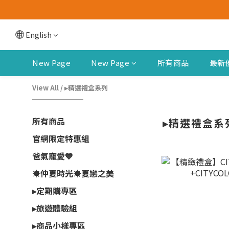
English
New Page
New Page
所有商品
最新
View All
/
▸精選禮盒系列
所有商品
▸精選禮盒系
官網限定特惠組
爸氣寵愛💙
☀️仲夏時光☀︎夏戀之美
▸定期購專區
▸旅遊體驗組
▸商品小樣專區