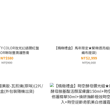
Y COLOR玫光幻語腮紅盤
【精緻禮盒】馬年限定★緊緻透亮組
COLOR啾咪豐潤護唇膏
織布提袋)
NT$580
NT$2,999
NT$900
NT$4,160