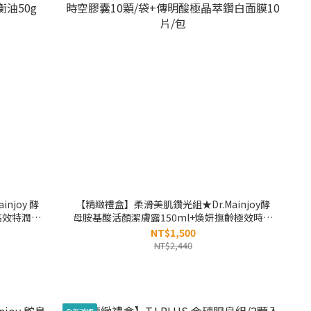
njoy 酵
【精緻禮盒】柔滑美肌鑽光組★Dr.Mainjoy酵
高效特潤化
母胺基酸活顏潔膚露150ml+煥妍撫齡極效時空
0g
膠囊10顆/袋+傳明酸極晶萃鑽白面膜10片/包
NT$1,500
NT$2,440