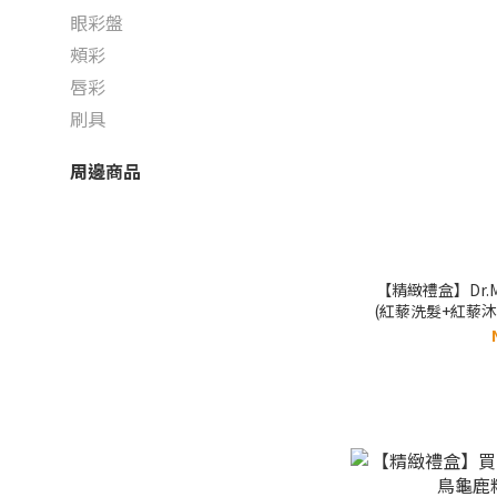
眼彩盤
頰彩
唇彩
刷具
周邊商品
【精緻禮盒】Dr.
(紅藜洗髮+紅藜