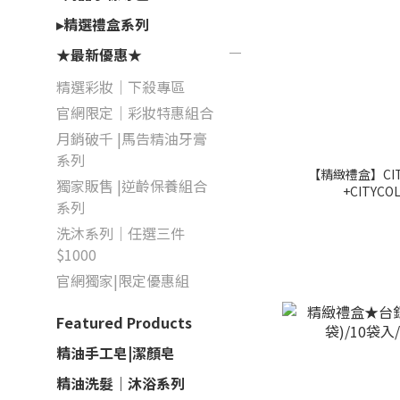
▸精選禮盒系列
★最新優惠★
精選彩妝｜下殺專區
官網限定｜彩妝特惠組合
月銷破千 |馬告精油牙膏
系列
【精緻禮盒】CIT
獨家販售 |逆齡保養組合
+CITY
系列
洗沐系列｜任選三件
$1000
官網獨家|限定優惠組
Featured Products
精油手工皂|潔顏皂
精油洗髮｜沐浴系列