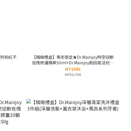
(附粉紅不
【精緻禮盒】馬年限定★Dr.Mainjoy時空逆齡
玫瑰修護精華50ml+Dr.Mainjoy肌因賦活抗老
塑顏面膜x5片
NT$990
NT$1,720