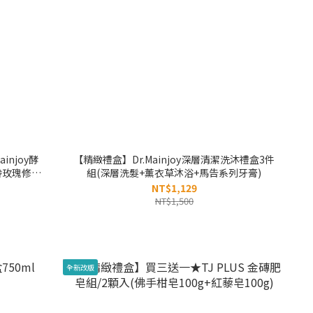
njoy酵
【精緻禮盒】Dr.Mainjoy深層清潔洗沐禮盒3件
齡玫瑰修護
組(深層洗髮+薰衣草沐浴+馬告系列牙膏)
0顆入+時
NT$1,129
NT$1,500
全新改版