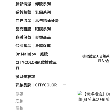
臉部清潔｜卸妝系列
逆齡精華｜乳霜系列
口腔清潔｜馬告精油牙膏
晶亮面膜｜眼膜系列
身體保養｜髮類商品
保健食品｜身體保健
Dr.Mainjoy｜底妝
精緻禮盒★台鉅美妝-
袋入/盒
CITYCOLOR彩妝推薦單
品
微歐美妝容
彩妝品牌｜CITYCOLOR
修容
底妝
眉妝