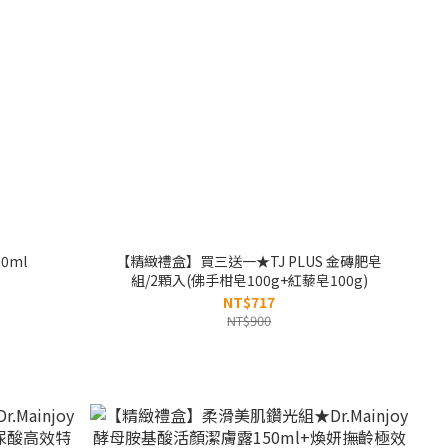
0ml
【精緻禮盒】買三送一★TJ PLUS 金磚肥皂
組/2顆入(佛手柑皂100g+紅藜皂100g)
NT$717
NT$900