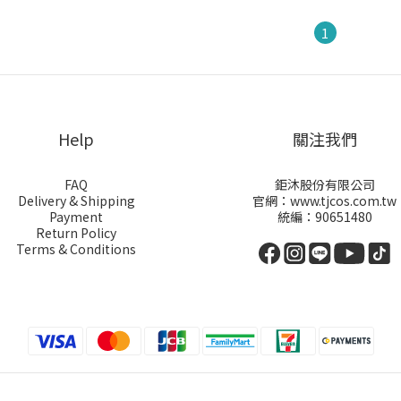
1
Help
關注我們
FAQ
鉅沐股份有限公司
Delivery & Shipping
官網：www.tjcos.com.tw
Payment
統編：90651480
Return Policy
Terms & Conditions