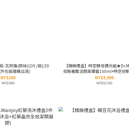
瓦煎燒(原味)(2片/袋)/10
【精緻禮盒】時空酵母鑽光組★Dr.Mai
(外包裝隨機出貨)
母胺基酸活顏潔膚露150ml+時空逆
精華50ml+煥妍撫齡極效時空膠囊3
NT$150
NT$3,999
空逆齡奇肌美白修護霜50g
NT$300
NT$9,730