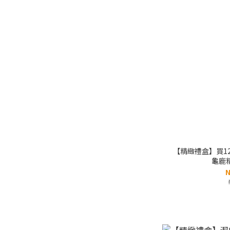
【精緻禮盒】買12盒
龜鹿精
N