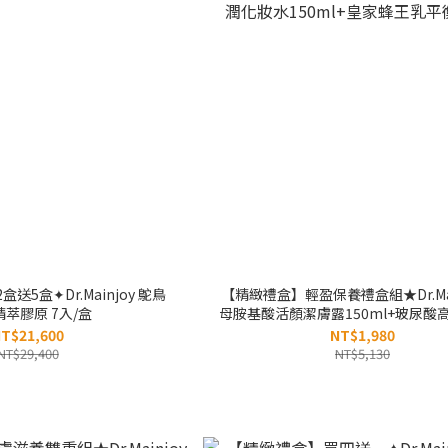
送5盒✦Dr.Mainjoy 鴕鳥
【精緻禮盒】輕盈保養禮盒組★Dr.Mai
萃膠原 7入/盒
母胺基酸活顏潔膚露150ml+玻尿酸
妝水150ml+皇家蜂王乳平衡油5
T$21,600
NT$1,980
NT$29,400
NT$5,130