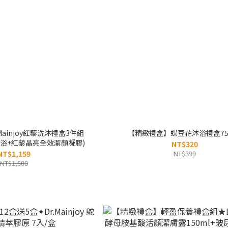
Mainjoy紅藜洗沐禮盒3件組
【精緻禮盒】蝶豆花沐浴禮盒75
沐浴+紅藜晶亮全效潔顏凝膠)
NT$320
NT$1,159
NT$399
NT$1,500