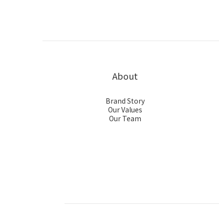
About
Brand Story
Our Values
Our Team