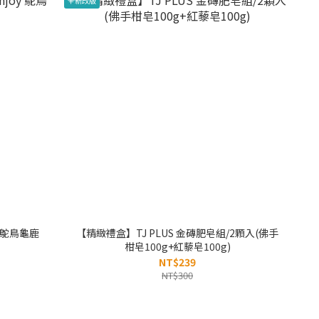
全新改版
y 鴕鳥龜鹿
【精緻禮盒】TJ PLUS 金磚肥皂組/2顆入(佛手
柑皂100g+紅藜皂100g)
NT$239
NT$300