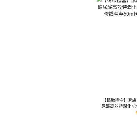
【精緻禮盒】潔膚滋養
尿酸高效特潤化妝水
精華50ml+酵