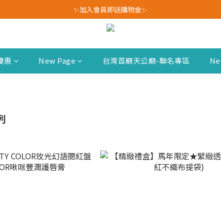
我愛爸爸★全館消費滿$528元免運費(活動至8/10)
✨加入會員即送購物金✨
我愛爸爸★全館消費滿$528元免運費(活動至8/10)
優惠
New Page
台灣首廟天公廟-聯名專區
Ne
列