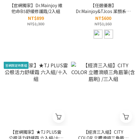
【官網獨家】Dr.Mainjoy 維
【任選優惠】
他命B5舒緩修護霜/2入組
Dr.Mainjoy&TJcos 潔顏系列
任兩件
NT$899
NT$600
NT$1,300
NT$1,160
官網限定特惠組
【官網獨家】★TJ PLUS雷
【經濟三入組】CITY
公根活力舒緩霜 六入組/十入
COLOR 立體滑順三角眉筆