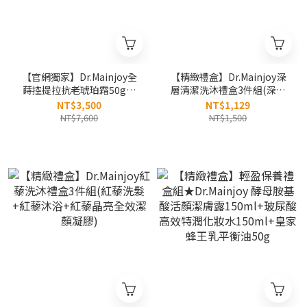
【官網獨家】Dr.Mainjoy全
【精緻禮盒】Dr.Mainjoy深
蒔控提拉抗老琥珀霜50gx2
層清潔洗沐禮盒3件組(深層
入組
洗髮+薰衣草沐浴+馬告系列
NT$3,500
NT$1,129
牙膏)
NT$7,600
NT$1,500