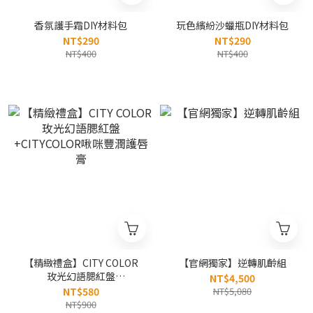
香氛護手霜DIY材料包
玩色繽紛沙蠟瓶DIY材料包
NT$290
NT$290
NT$400
NT$400
【精緻禮盒】CITY COLOR
【官網獨家】逆轉肌齡組
玫光幻語腮紅盤
NT$4,500
+CITYCOLOR啾咪豐潤護唇
NT$580
NT$5,080
膏
NT$900