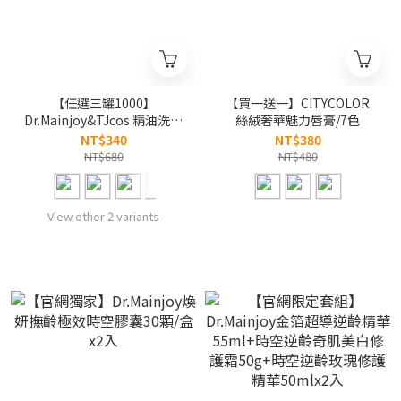
【任選三罐1000】
【買一送一】CITYCOLOR
Dr.Mainjoy&TJcos 精油洗沐
絲絨奢華魅力唇膏/7色
系列/950ml
NT$340
NT$380
NT$680
NT$480
View other 2 variants