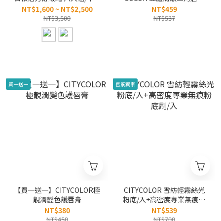
組
(含眉刷) /三入組
NT$1,600 ~ NT$2,500
NT$459
NT$3,500
NT$537
買一送一
官網獨家
【買一送一】CITYCOLOR極
CITYCOLOR 雪紡輕霧絲光
靚潤變色護唇膏
粉底/入+高密度專業無痕粉
底刷/入
NT$380
NT$539
NT$450
NT$700