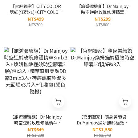
【官網獨家】CITY COLOR
【旅遊體驗組】Dr.Mainjoy
腮紅(任選x1)+CITY COLOR
時空逆齡玫瑰修護精華
烏木玫瑰高訂刷具-蜜粉刷
3mlx2入+煥妍撫齡極效時空
NT$499
NT$299
膠囊2顆/包x2入+神經醯胺極
NT$700
NT$800
潤多元面膜x2片
【旅遊體驗組】Dr.Mainjoy
【官網獨家】隨身美顏袋
時空逆齡玫瑰修護精華
Dr.Mainjoy煥妍撫齡極效時
3mlx3入+煥妍撫齡極效時空
空膠囊10顆/袋x3入
NT$649
NT$1,550
膠囊2顆/包x3入+精萃奇肌美
NT$1,200
NT$3,840