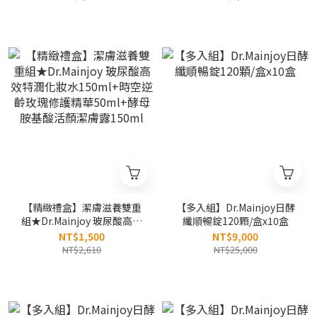
酸極晶萃鑽白面膜10片/包
【精緻禮盒】潔膚滋養雙重
【多入組】Dr.Mainjoy日酵
組★Dr.Mainjoy 玻尿酸高效
纖順暢錠120顆/盒x10盒
特潤化妝水150ml+時空逆齡
NT$1,500
NT$9,000
玫瑰修護精華50ml+酵母胺
NT$2,610
NT$25,000
基酸活顏潔膚露150ml