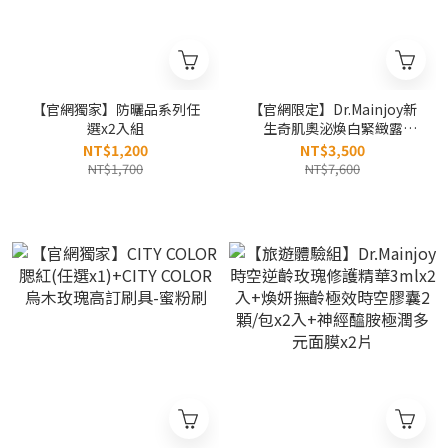
【官網獨家】防曬品系列任
【官網限定】Dr.Mainjoy新
選x2入組
生奇肌奧泌煥白緊緻露
50ml/二瓶組
NT$1,200
NT$3,500
NT$1,700
NT$7,600