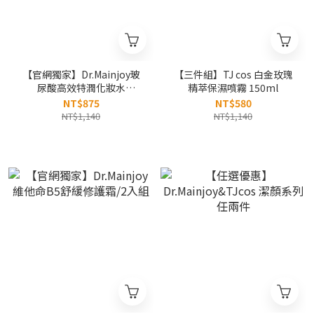
【官網獨家】Dr.Mainjoy玻
【三件組】TJ cos 白金玫瑰
尿酸高效特潤化妝水
精萃保濕噴霧 150ml
150mlx3入
NT$875
NT$580
NT$1,140
NT$1,140