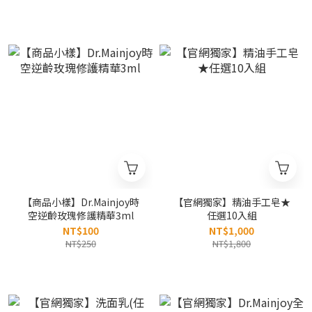
顏DD霜3mlx3入+神經醯胺
極潤多元面膜x3片入+化妝包
(顏色隨機)
【商品小樣】Dr.Mainjoy時
【官網獨家】精油手工皂★
空逆齡玫瑰修護精華3ml
任選10入組
NT$100
NT$1,000
NT$250
NT$1,800