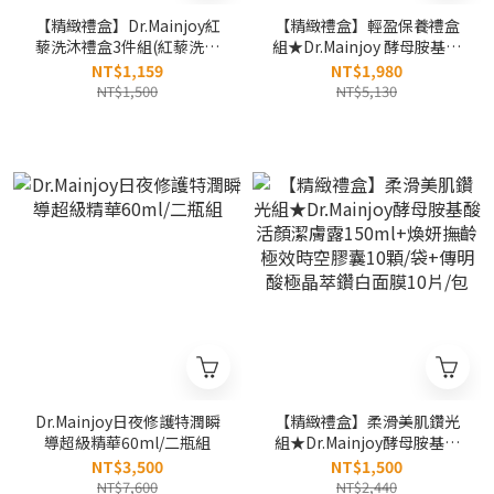
【精緻禮盒】Dr.Mainjoy紅
【精緻禮盒】輕盈保養禮盒
藜洗沐禮盒3件組(紅藜洗髮
組★Dr.Mainjoy 酵母胺基酸
+紅藜沐浴+紅藜晶亮全效潔
活顏潔膚露150ml+玻尿酸高
NT$1,159
NT$1,980
顏凝膠)
效特潤化妝水150ml+皇家蜂
NT$1,500
NT$5,130
王乳平衡油50g
Dr.Mainjoy日夜修護特潤瞬
【精緻禮盒】柔滑美肌鑽光
導超級精華60ml/二瓶組
組★Dr.Mainjoy酵母胺基酸
活顏潔膚露150ml+煥妍撫齡
NT$3,500
NT$1,500
極效時空膠囊10顆/袋+傳明
NT$7,600
NT$2,440