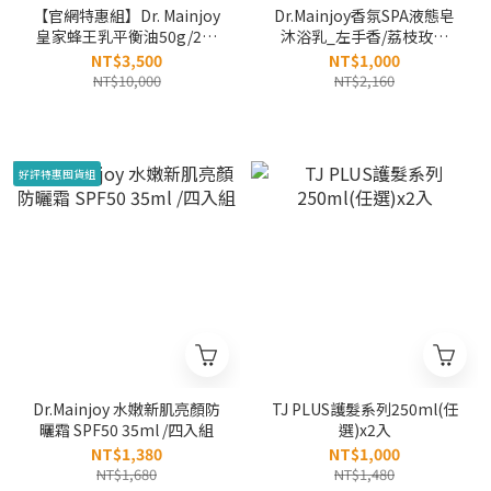
【官網特惠組】Dr. Mainjoy
Dr.Mainjoy香氛SPA液態皂
皇家蜂王乳平衡油50g/2入
沐浴乳_左手香/荔枝玫瑰
組
(綠)x3入組
NT$3,500
NT$1,000
NT$10,000
NT$2,160
好評特惠囤貨組
Dr.Mainjoy 水嫩新肌亮顏防
TJ PLUS護髮系列250ml(任
曬霜 SPF50 35ml /四入組
選)x2入
NT$1,380
NT$1,000
NT$1,680
NT$1,480