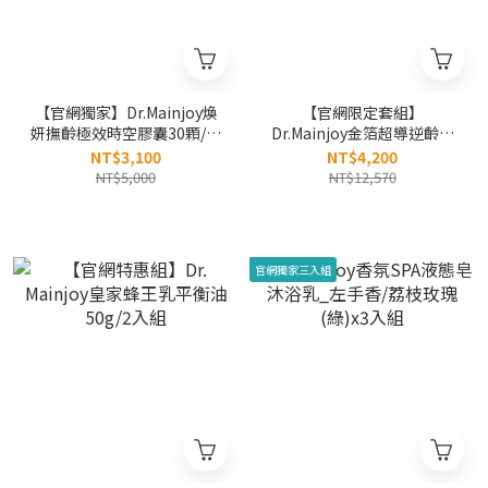
【官網獨家】Dr.Mainjoy煥
【官網限定套組】
妍撫齡極效時空膠囊30顆/盒
Dr.Mainjoy金箔超導逆齡精
x2入
華55ml+時空逆齡奇肌美白
NT$3,100
NT$4,200
修護霜50g+時空逆齡玫瑰修
NT$5,000
NT$12,570
護精華50mlx2入
官網獨家三入組