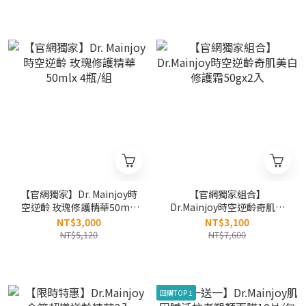
【官網獨家】Dr. Mainjoy時
【官網獨家組合】
空逆齡 玫瑰修護精華50mlx
Dr.Mainjoy時空逆齡奇肌美
4瓶/組
白修護霜50gx2入
NT$3,000
NT$3,100
NT$5,120
NT$7,600
回購TOP 1