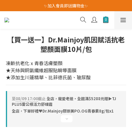
我愛爸爸★全館消費滿$528元免運費(活動至8/10)
✨加入會員即送購物金✨
我愛爸爸★全館消費滿$528元免運費(活動至8/10)
【買一送一】Dr.Mainjoy肌因賦活抗老
塑顏面膜10片/包
凍齡抗老化 x 青春活膚塑顏
★天絲與銅氨纖維超服貼瞬導面膜
★添加生川蓮精華、比菲德氏菌、玻尿酸
至
08/09 17:00
截止
全店，寵愛老爸・全館滿$5288元贈▶TJ
PLUS雷公根活力舒緩霜
全店，下單好禮♥︎Dr.Mainjoy膠原美PO.OG青春素8g/包x1