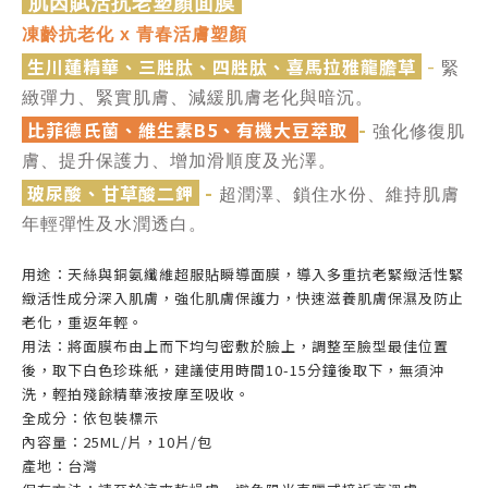
肌因賦活抗老塑顏面膜
凍齡抗老化 x 青春活膚塑顏
-
生川蓮精華、三胜肽、四胜肽、喜馬拉雅龍膽草
緊
緻彈力、緊實肌膚、減緩肌膚老化與暗沉。
-
比菲德氏菌、維生素B5、有機大豆萃取
強化修復肌
膚、提升保護力、增加滑順度及光澤。
-
玻尿酸、甘草酸二鉀
超潤澤、鎖住水份、維持肌膚
年輕彈性及水潤透白。
用途：天絲與銅氨纖維超服貼瞬導面膜，導入多重抗老緊緻活性緊
緻活性成分深入肌膚，強化肌膚保護力，快速滋養肌膚保濕及防止
老化，重返年輕。
用法：將面膜布由上而下均勻密敷於臉上，調整至臉型最佳位置
後，取下白色珍珠紙，建議使用時間10-15分鐘後取下，無須沖
洗，輕拍殘餘精華液按摩至吸收。
全成分：依包裝標示
內容量：25ML/片，10片/包
產地：台灣