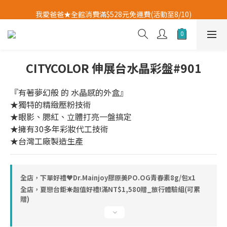
我愛爸爸★全館消費滿$528元免運費(活動至8/10)
我愛爸爸★全館消費滿$528元免運費(活動至8/10)
超值好禮滿額贈❤️等你來選購
✨加入會員即送購物金✨
CITYCOLOR 伸展台水晶彩盤#901
我愛爸爸★全館消費滿$528元免運費(活動至8/10)
『有著夢幻般 的 水晶感的外盒』
★獨特的精緻壓粉技術
★眼影、腮紅、立體打亮一盤搞定
★擁有30多年彩妝代工技術
★台灣工廠製造生產
全店，下單好禮♥︎Dr.Mainjoy膠原美PO.OG青春素8g/包x1
全店，夏戀台鉅☀超值好禮!滿NT$1,580贈_旅行體驗組(可累
贈)