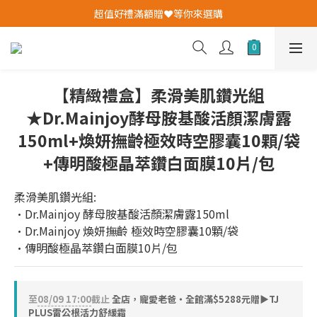
我愛爸爸★全館消費滿$528元免運費(活動至8/10)
超值好禮滿額贈❤️等你來選購
✨加入會員即送購物金✨
我愛爸爸★全館消費滿$528元免運費(活動至8/10)
【精緻禮盒】柔滑美肌鑽光組
★Dr.Mainjoy酵母胺基酸活顏潔膚露
150ml+煥妍撫齡極效時空膠囊10顆/袋
+傳明酸極晶萃鑽白面膜10片/包
柔滑美肌鑽光組:
•Dr.Mainjoy 酵母胺基酸活顏潔膚露150ml
•Dr.Mainjoy 煥妍撫齡 極效時空膠囊10顆/袋
•傳明酸極晶萃鑽白面膜10片/包
至
08/09 17:00
截止
全店，寵愛老爸・全館滿$5288元贈▶TJ
PLUS雷公根活力舒緩霜