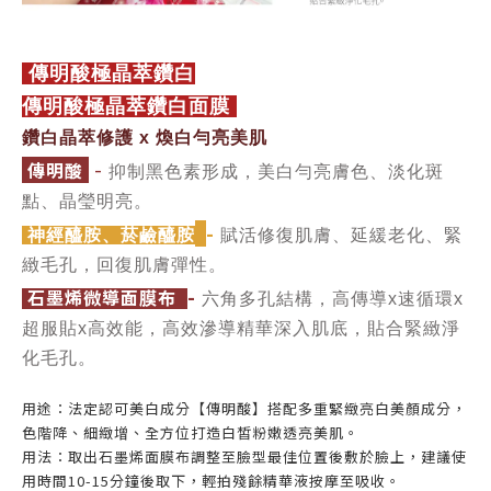
傳明酸極晶萃鑽白
傳明酸極晶萃鑽白面膜
鑽白晶萃修護 x 煥白勻亮美肌
-
傳明酸
抑制黑色素形成，美白勻亮膚色、淡化斑
點、晶瑩明亮。
-
神經醯胺、菸鹼
醯胺
賦活修復肌膚、延緩老化、緊
緻毛孔，回復肌膚彈性。
-
石墨烯微導面膜布
六角多孔結構，高傳導x速循環x
超服貼x高效能，高效滲導精華深入肌底，貼合緊緻淨
化毛孔。
用途：法定認可美白成分【傳明酸】搭配多重緊緻亮白美顏成分，
色階降、細緻增、全方位打造白皙粉嫩透亮美肌。
用法：取出石墨烯面膜布調整至臉型最佳位置後敷於臉上，建議使
用時間10-15分鐘後取下，輕拍殘餘精華液按摩至吸收。