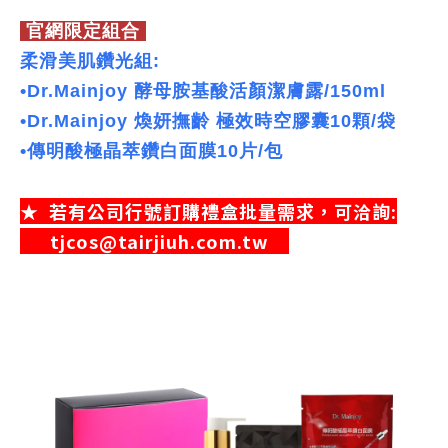
官網限定組合
柔滑美肌鑽光組:
•Dr.Mainjoy 酵母胺基酸活顏潔膚露/150ml
•Dr.Mainjoy 煥妍撫齡 極效時空膠囊10顆/袋
•傳明酸極晶萃鑽白面膜10片/包
★ 若有公司行號訂購禮盒批量需求，可洽詢:
tjcos@tairjiuh.com.tw