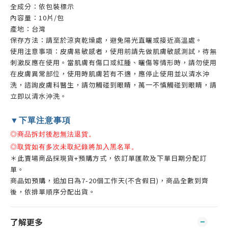
全成分：依包裝標示
內容量：10片/包
產地：台灣
保存方法：請至於涼爽乾燥處，避免陽光直曬或接近高溫處。
使用注意事項：皮膚易敏感者，使用前請先做肌膚敏感測試，待無
刺激反應在使用。當肌膚有傷口或紅腫、曬傷等情形時，請勿使用
在皮膚異常部位，使用時肌膚若有不適，應停止使用並以清水沖
洗，諮詢皮膚科醫生，請勿觸碰到眼睛，萬一不慎觸碰到眼睛，請
立即以清水沖洗。
▼下單注意事項
◎商品拆封後恕無法退貨。
◎取貨如有多次未取紀錄將加入黑名單。
＊此賣場商品採現貨+預購方式，依訂單匯款及下單日期分配訂
單。
商品如預購，追加日為7-20個工作天(不含假日)，商品全數到齊
後，依排單順序分配出貨。
了解更多