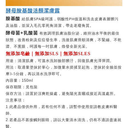
酵母胺基酸活顏潔膚露
胺基酸
SPA
PH
給肌膚
級呵護，弱酸性
值溫和洗去皮膚表層髒污
及油脂，並深入毛孔零死角清潔，帶走老廢角質。
酵母菌
+
乳酸菌
有效調理肌膚油脂分泌，維持油水平衡的最佳
狀態，改善粉刺及痘痘發生率，洗後肌膚滑順清爽，不緊繃、不乾
澀、不熏眼，呵護每一吋肌膚，煥發全新光采。
無添加皂鹼｜無添加SLS｜無添加SLES
用途：清潔肌膚，可溫水洗卸臉部髒汙，回復肌膚光澤彈潤。
用法：
取適量塗抹於掌心，加微量水搓揉至起泡，塗抹於全臉並按
摩
3-5
分鐘，再以清水洗淨即可。
內容量：150ml
保存期限：見包裝
保存方法：請置於涼爽乾燥處，避免陽光直曬或接近高溫處所。
注意事項：
1.此產品僅供外用，若有任何不適，請暫停使用並請教皮膚科醫
師。
2.若產品不甚接觸到眼睛，請以大量清水清洗，仍有不適請盡速就
醫。