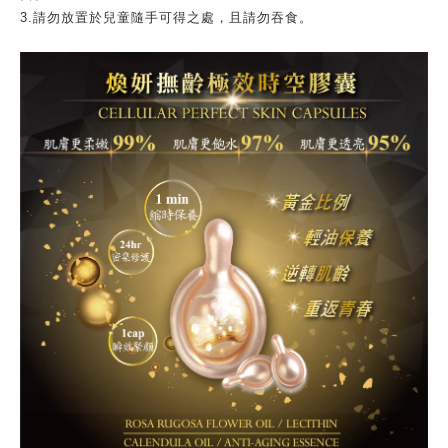
3.請勿放置於兒童隨手可得之處，且請勿吞食。