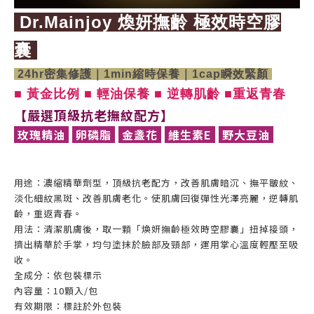
Dr.Mainjoy 煥妍撫齡 極效時空膠
囊
24hr密集修護｜1min縮時保養｜1cap瞬效緊顏
■ 黃金比例 ■ 輕油保養 ■ 逆轉肌齡 ■重返青春
【嚴選頂級抗老撫紋配方】
玫瑰精油
卵磷脂
金盞花
維生素E
野大豆油
用途：濃縮精華劑型，頂級抗老配方，改善肌膚暗沉、撫平皺紋、
淡化細紋黑斑、改善肌膚老化。使肌膚回復彈性光澤亮麗，逆轉肌
齡，重返青春。
用法：清潔肌膚後，取一顆「煥妍撫齡極效時空膠囊」扭掉接頭，
擠出精華於手掌，均勻塗抹於臉部及頸部，運用掌心溫度輕壓至吸
收。
全成分：依包裝標示
內容量：10顆入/包
有效期限：標註於外包裝