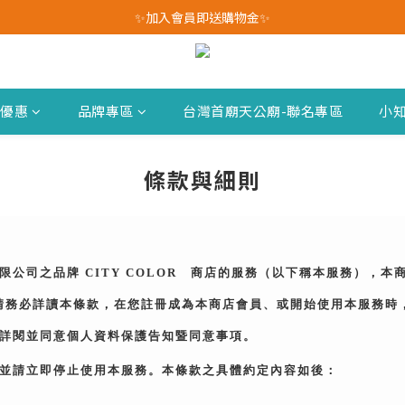
我愛爸爸★全館消費滿$528元免運費(活動至8/10)
✨加入會員即送購物金✨
我愛爸爸★全館消費滿$528元免運費(活動至8/10)
新優惠
品牌專區
台灣首廟天公廟-聯名專區
小
條款與細則
公司之品牌 CITY COLOR
商店的服務（以下稱本服務），本
請務必詳讀本條款，在您註冊成為本商店會員、或開始使用本服務時
詳閱並同意個人資料保護告知暨同意事項。
並請立即停止使用本服務。本條款之具體約定內容如後：