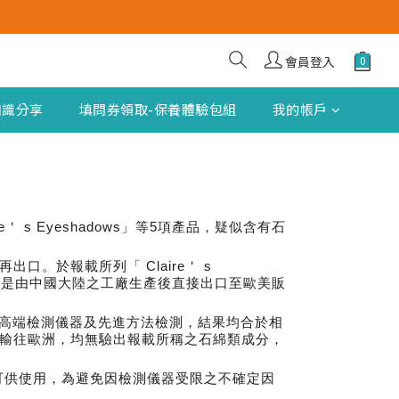
會員登入
知識分享
填問券領取-保養體驗包組
我的帳戶
s Eyeshadows」等5項產品，疑似含有石
口。於報載所列「 Claire＇ s
，而是由中國大陸之工廠生產後直接出口至歐美販
洲高端檢測儀器及先進方法檢測，結果均合於相
，始輸往歐洲，均無驗出報載所稱之石綿類成分，
可供使用，為避免因檢測儀器受限之不確定因