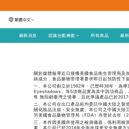
繁體中文
最新消息
認識台鉅美妝
所有商品
最
關於媒體報導近日接獲美國食品衛生管理局及加拿大
綿成分，食品藥物管理署要求即日起預防性下架
一、本公司創立於1982年・已歴時38年・為專
Eyeshadows」等5項商品實為其中四項
售 無回銷臺灣之情事，且此爭議產品已於201
ニ、本公司在出口產品前均委託中國大陸之製造
關化妝品法規・安全無虞。本公司之中國大陸工廠
另美國食品藥物管理局（FDA）亦曾於去年（2
三、本件因美國所使用之檢測儀器，係利用檢
素，本公司已於2018年全面改採更安全無虞