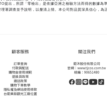
向WTO提出，所謂「零檢出」是依據亞洲之檢驗方法而得的數據為
管理署調查並予說明，以釐清上情。本公司對品質深具信心，為
顧客服務
關注我們
訂單查詢
鉅沐股份有限公司
付款與配送
官網：www.tjcos.com.tw
購物金
使用規範
統編：90651480
退換貨政策
運送政策
購物下單教學
隱私權及網站使用條款
台鉅美妝觀光工廠位置