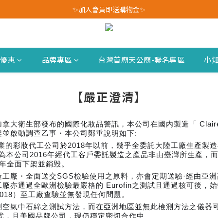
我愛爸爸★全館消費滿$528元免運費(活動至8/10)
✨加入會員即送購物金✨
我愛爸爸★全館消費滿$528元免運費(活動至8/10)
新優惠
品牌專區
台灣首廟天公廟-聯名專區
小
【嚴正澄清】
衛生部發布的國際化妝品警訊，本公司在國内製造「 Claire＇ 
並啟動調查乙事・本公司鄭重說明如下:
業的彩妝代工公司於2018年以前，幾乎全委託大陸工廠生產製造再出
商品，為本公司2016年經代工客戶委託製造之產品非由臺灣所生產
7年全面下架並銷毁。
工廠・全面送交SGS檢驗使用之原料，亦會定期送驗·經由亞
亦通過全歐洲檢驗最嚴格的 Eurofin之測試且通過核可後
018）至工廠查驗並無發現任何問題。
測空氣中石綿之測試方法，而在亞洲地區並無此檢測方法之儀器
方式，且美國品牌公司，現仍穩定密切合作中