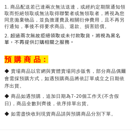
1. 商品配送若已達兩次無法送達，或經約定期限通知領
取而拒絕領取或無法取得聯繫者或無領取者，將視為您
同意拋棄物品，並負擔運費及相關衍伸費用，且不再另
行通知，事後不得要求商品、退款、損害賠償。
2. 超過兩次無故拒絕領取或未付款取貨，將視為黑名
單，不再提供訂購相關之服務。
預 購 商 品：
◆
賣場商品以官網與實體賣場同步販售，部分商品偶爾
會需採預購方式，如遇預購商品將依訂單成立之日期依
序出貨。
7-20
(
◆
商品如遇預購，追加日期為
個工作天
不含假
)
日
，商品全數到齊後，依序排單出貨。
◆
如需盡快收到現貨商品請與預購商品分別下單。