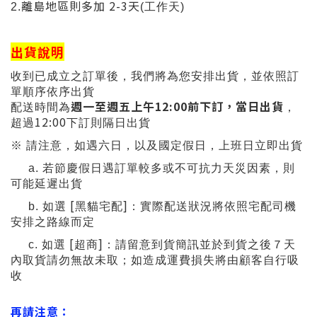
離島地區則多加
2-3
天
2.
(工作天)
出貨說明
收到已成立之訂單後，我們將為您安排出貨，並依照訂
單順序依序出貨
週一至週五上午
12:00
前下訂，當日出貨
配送時間為
，
12:00
超過
下訂則隔日出貨
※ 請注意，如遇六日，以及國定假日，上班日立即出貨
a.
若節慶假日遇訂單較多或不可抗力天災因素，則
可能延遲出貨
[
]
b.
如選
黑貓宅配
：實際配送狀況將依照宅配司機
安排之路線而定
[
]
c.
如選
超商
：請留意到貨簡訊並於到貨之後７天
內取貨請勿無故未取；如造成運費損失將由顧客自行吸
收
再請注意：