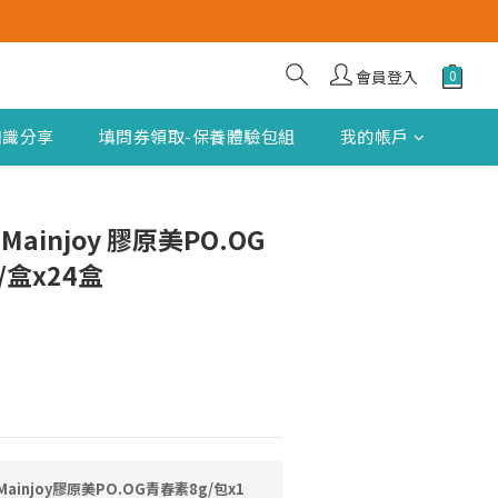
會員登入
知識分享
填問券領取-保養體驗包組
我的帳戶
ainjoy 膠原美PO.OG
/盒x24盒
ainjoy膠原美PO.OG青春素8g/包x1