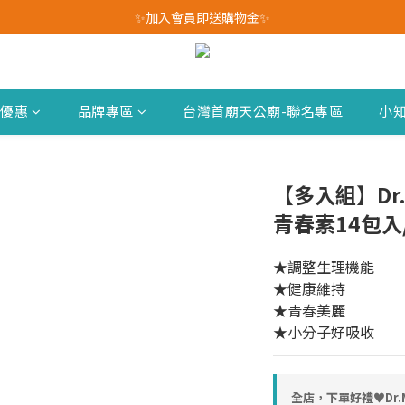
✨加入會員即送購物金✨
我愛爸爸★全館消費滿$528元免運費(活動至8/10)
我愛爸爸★全館消費滿$528元免運費(活動至8/10)
新優惠
品牌專區
台灣首廟天公廟-聯名專區
小
【多入組】Dr.M
青春素14包入
★調整生理機能
★健康維持
★青春美麗
★小分子好吸收
全店，下單好禮♥︎Dr.M