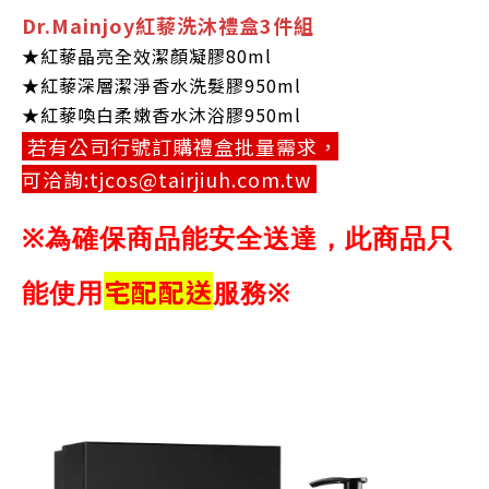
Dr.Mainjoy紅藜洗沐禮盒3件組
★紅藜晶亮全效潔顏凝膠80ml
★紅藜深層潔淨香水洗髮膠950ml
★紅藜喚白柔嫩香水沐浴膠950ml
若有公司行號訂購禮盒批量需求，
可洽詢:tjcos@tairjiuh.com.tw
為確保商品能安全送達，此商品只
※
宅配配送
能使用
服務
※