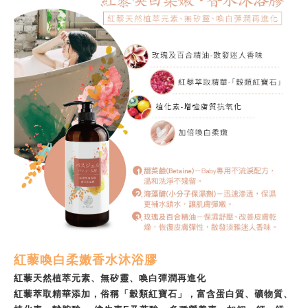
紅藜喚白柔嫩香水沐浴膠
紅藜天然植萃元素、無矽靈、喚白彈潤再進化
紅藜萃取精華添加，俗稱「穀類紅寶石」，富含蛋白質、礦物質、