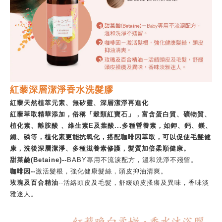
紅藜深層潔淨香水洗髮膠
紅藜天然植萃元素、無矽靈、深層潔淨再進化
紅藜萃取精華添加，俗稱「穀類紅寶石」，富含蛋白質、礦物質、
植化素、離胺酸 、維生素E及葉酸...多種營養素，如鉀、鈣、鎂、
鐵、磷等，植化素更能抗氧化，搭配咖啡因萃取，可以促使毛髮健
康，洗後深層潔淨、多種滋養素修護，髮質加倍柔順健康。
甜菜鹼(Betaine)--
BABY專用不流淚配方，溫和洗淨不殘留。
咖啡因--
激活髮根，強化健康髮絲，頭皮抑油清爽。
玫瑰及百合精油
--活絡頭皮及毛髮，舒緩頭皮搔癢及異味，香味淡
雅迷人。