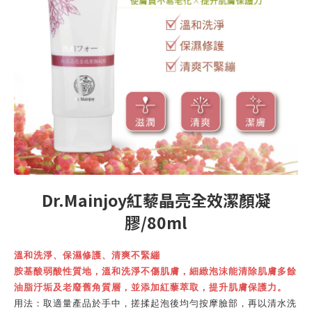
Dr.Mainjoy紅藜晶亮全效潔顏凝
膠/80ml
溫和洗淨、保濕修護、清爽不緊繃
胺基酸弱酸性質地，溫和洗淨不傷肌膚，細緻泡沫能清除肌膚多餘
油脂汙垢及老廢舊角質層，並添加紅藜萃取，提升肌膚保護力。
用法：取適量產品於手中，搓揉起泡後均勻按摩臉部，再以清水洗