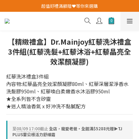
我愛爸爸★全館消費滿$528元免運費(活動至8/10)
超值好禮滿額贈❤️等你來選購
✨加入會員即送購物金✨
我愛爸爸★全館消費滿$528元免運費(活動至8/10)
【精緻禮盒】Dr.Mainjoy紅藜洗沐禮盒
3件組(紅藜洗髮+紅藜沐浴+紅藜晶亮全
效潔顏凝膠)
紅藜洗沐禮盒3件組
內容物:紅藜晶亮全效潔顏凝膠80ml、紅藜深層潔淨香水
洗髮膠950ml、紅藜喚白柔嫩香水沐浴膠950ml
★全系列皆不含矽靈
★迷人精油香氣 x 好沖洗不黏膩配方
至
08/09 17:00
截止
全店，寵愛老爸・全館滿$5288元贈▶TJ
PLUS雷公根活力舒緩霜