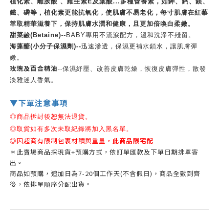
植化素、離胺酸 、維生素E及葉酸...多種營養素，如鉀、鈣、鎂、
鐵、磷等，植化素更能抗氧化，使肌膚不易老化，每寸肌膚在紅藜
萃取精華滋養下，保持肌膚水潤和健康，且更加倍喚白柔嫩。
甜菜鹼(Betaine)--
BABY專用不流淚配方，溫和洗淨不殘留。
海藻醣(小分子保濕劑)--
迅速滲透，保濕更補水鎖水，讓肌膚彈
嫩。
玫瑰及百合精油
--保濕紓壓、改善皮膚乾燥，恢復皮膚彈性，散發
淡雅迷人香氣。
▼下單注意事項
◎商品拆封後恕無法退貨。
◎
取貨如有多次未取紀錄將加入黑名單。
◎因超商有限制包裹材積與重量，
此商品限宅配
＊此賣場商品採現貨+預購方式，依訂單匯款及下單日期排單寄
出。
商品如預購，追加日為7-20個工作天(不含假日)，商品全數到齊
後，依排單順序分配出貨。