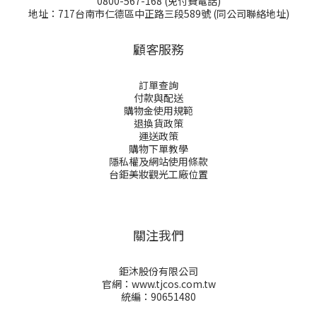
0800-567-168 (免付費電話)
地址：717台南市仁德區中正路三段589號 (同公司聯絡地址)
顧客服務
訂單查詢
付款與配送
購物金
使用規範
退換貨政策
運送政策
購物下單教學
隱私權及網站使用條款
台鉅美妝觀光工廠位置
關注我們
鉅沐股份有限公司
官網：www.tjcos.com.tw
統編：90651480