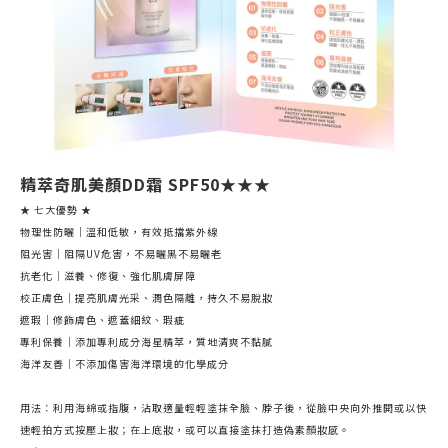
精萃奇肌美顏DD霜 SPF50★★★
★ 七大優勢 ★
物理性防曬｜溫和低敏，有效抵擋紫外線
阻光害｜阻隔UV危害，不易曬黑不易曬老
抗老化｜滋養、修復、強化肌膚屏障
校正膚色｜提亮肌膚光采、潤色隔離，持久不易脫妝
遮瑕｜修飾膚色、遮蓋細紋、瑕疵
專利保養｜添加專利成分海星精萃，質地清爽不黏膩
海洋友善｜不添加傷害海洋環境的化學成分
用法：利用海綿或指腹，沾取適量輕輕塗抹全臉、脖子後，從臉中央向外推開或以快
速輕拍方式按壓上妝；在上底妝，或可以直接塗抹打造偽素顏妝感。