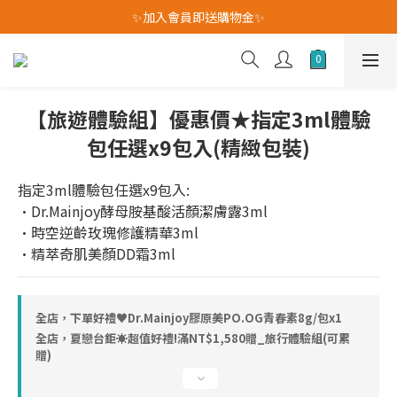
我愛爸爸★全館消費滿$528元免運費(活動至8/10)
✨加入會員即送購物金✨
我愛爸爸★全館消費滿$528元免運費(活動至8/10)
【旅遊體驗組】優惠價★指定3ml體驗
包任選x9包入(精緻包裝)
指定3ml體驗包任選x9包入:
•Dr.Mainjoy酵母胺基酸活顏潔膚露3ml
•時空逆齡玫瑰修護精華3ml
•精萃奇肌美顏DD霜3ml
全店，下單好禮♥︎Dr.Mainjoy膠原美PO.OG青春素8g/包x1
全店，夏戀台鉅☀超值好禮!滿NT$1,580贈_旅行體驗組(可累
贈)