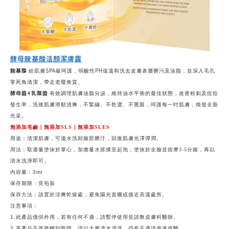
酵母胺基酸活顏潔膚露
胺基酸
SPA
PH
給肌膚
級呵護，弱酸性
值溫和洗去皮膚表層髒污及油脂，並深入毛孔
零死角清潔，帶走老廢角質。
酵母菌
+
乳酸菌
有效調理肌膚油脂分泌，維持油水平衡的最佳狀態，改善粉刺及痘痘
發生率，洗後肌膚滑順清爽，不緊繃、不乾澀、不熏眼，呵護每一吋肌膚，煥發全新
光采。
無添加皂鹼｜無添加SLS｜無添加SLES
用途：清潔肌膚，可溫水洗卸臉部髒汙，回復肌膚光澤彈潤。
用法：
取適量塗抹於掌心，加微量水搓揉至起泡，塗抹於全臉並按摩
3-5
分鐘，再以
清水洗淨即可。
內容量：3ml
保存期限：見包裝
保存方法：請置於涼爽乾燥處，避免陽光直曬或接近高溫處所。
注意事項：
1.此產品僅供外用，若有任何不適，請暫停使用並請教皮膚科醫師。
2.若產品不甚接觸到眼睛，請以大量清水清洗，仍有不適請盡速就醫。