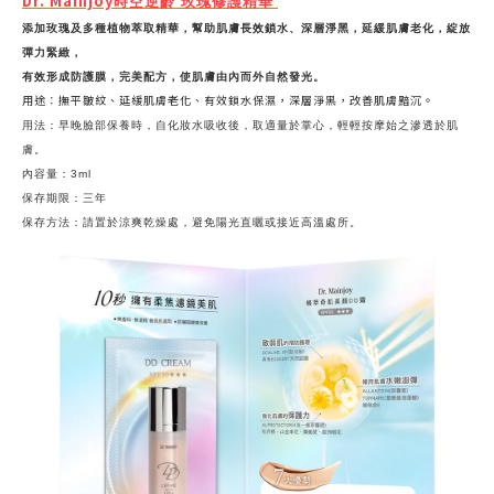
Dr. Mainjoy
時空逆齡 玫瑰修護精華
添加玫瑰及多種植物萃取精華，幫助肌膚長效鎖水、深層淨黑，延緩肌膚老化，綻放
彈力緊緻，
有效形成防護膜，完美配方，使肌膚由內而外自然發光。
用途：撫平皺紋、延緩肌膚老化、有效鎖水保濕，深層淨黑，改善肌膚黯沉。
用法：早晚臉部保養時，自化妝水吸收後，取適量於掌心，輕輕按摩始之滲透於肌
膚。
內容量：3ml
保存期限：三年
保存方法：請置於涼爽乾燥處，避免陽光直曬或接近高溫處所。