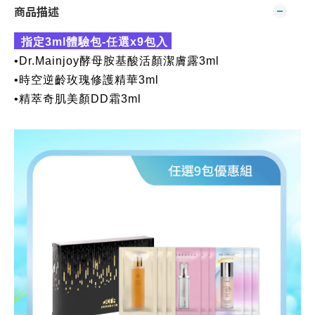
商品描述
指定3ml體驗包-任選x9包入
•Dr.Mainjoy酵母胺基酸活顏潔膚露3ml
•時空逆齡玫瑰修護精華3ml
•精萃奇肌美顏DD霜3ml