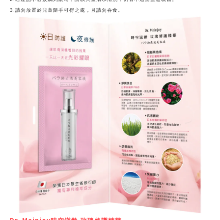
3.請勿放置於兒童隨手可得之處，且請勿吞食。