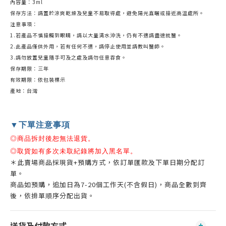
內容量：3ml
保存方法：請置於涼爽乾燥及兒童不易取得處，避免陽光直曬或接近高溫處所。
注意事項：
1.若產品不慎接觸到眼睛，請以大量清水沖洗，仍有不適請盡速就醫。
2.此產品僅供外用，若有任何不適，請停止使用並請教叫醫師。
3.請勿放置兒童隨手可及之處及請勿任意吞食。
保存期限：三年
有效期限：依包裝標示
產地：台灣
▼下單注意事項
◎商品拆封後恕無法退貨。
◎取貨如有多次未取紀錄將加入黑名單。
＊此賣場商品採現貨+預購方式，依訂單匯款及下單日期分配訂
單。
商品如預購，追加日為7-20個工作天(不含假日)，商品全數到齊
後，依排單順序分配出貨。
送貨及付款方式