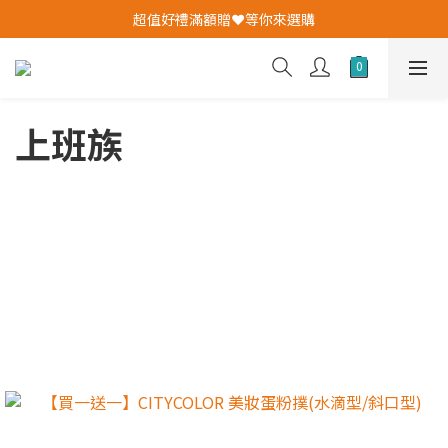
我愛爸爸★全館消費滿$528元免運費(活動至8/10)
超值好禮滿額贈❤️等你來選購
✨加入會員即送購物金✨
我愛爸爸★全館消費滿$528元免運費(活動至8/10)
上班族