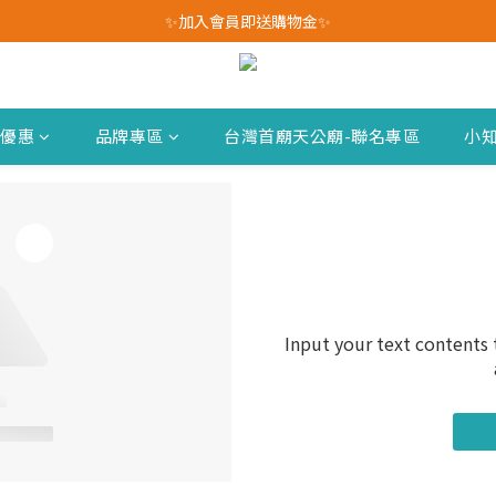
我愛爸爸★全館消費滿$528元免運費(活動至8/10)
✨加入會員即送購物金✨
我愛爸爸★全館消費滿$528元免運費(活動至8/10)
新優惠
品牌專區
台灣首廟天公廟-聯名專區
小
Input your text contents 