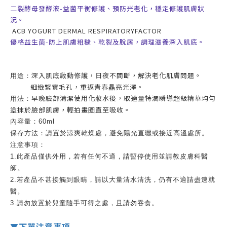
二裂酵母發酵
液
-
益菌平衡修護、預防光老化，穩定修護肌膚狀
況。
ACB YOGURT DERMAL RESPIRATORYFACTOR
優格益生菌
-
防止肌膚粗糙、乾裂及脫屑，調理滋養深入肌底。
深入肌底啟動修護，日夜不間斷，解決老化肌膚問題
。
用途：
細緻緊實毛孔，重返青春晶亮光澤。
早晚臉部清潔使用化妝水後，取適量特潤瞬導超級精華均勻
用法：
塗抹於臉部肌膚，輕拍畫圈直至吸收。
內容量：60ml
保存方法：請置於涼爽乾燥處，避免陽光直曬或接近高溫處所。
注意事項：
1.此產品僅供外用，若有任何不適，請暫停使用並請教皮膚科醫
師。
2.若產品不甚接觸到眼睛，請以大量清水清洗，仍有不適請盡速就
醫。
3.請勿放置於兒童隨手可得之處，且請勿吞食。
▼下單注意事項