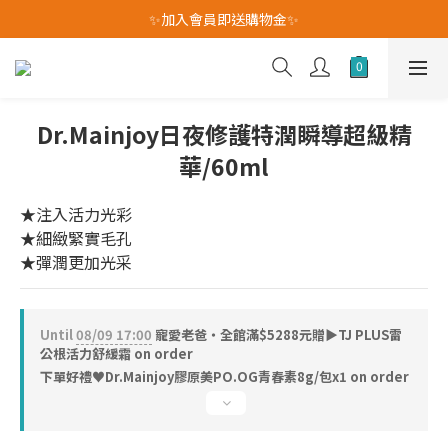
✨加入會員即送購物金✨
我愛爸爸★全館消費滿$528元免運費(活動至8/10)
我愛爸爸★全館消費滿$528元免運費(活動至8/10)
Dr.Mainjoy日夜修護特潤瞬導超級精
華/60ml
★注入活力光彩
★細緻緊實毛孔
★彈潤更加光采
Until
08/09 17:00
寵愛老爸・全館滿$5288元贈▶TJ PLUS雷
公根活力舒緩霜 on order
下單好禮♥︎Dr.Mainjoy膠原美PO.OG青春素8g/包x1 on order