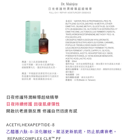
日夜修護特潤瞬導超級精華
日夜持續修護 回復肌膚彈性
開啟抗老連鎖反應 修護自然迅速有感
ACETYLHEXAPEPTIDE-8
乙醯基六肽
-8-
淡化皺紋，賦活更新肌底，防止肌膚衰老。
REPAIRCOMPLEX CLR
™
PF