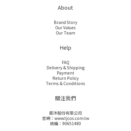
About
Brand Story
Our Values
Our Team
Help
FAQ
Delivery & Shipping
Payment
Return Policy
Terms & Conditions
關注我們
鉅沐股份有限公司
官網：www.tjcos.com.tw
統編：90651480