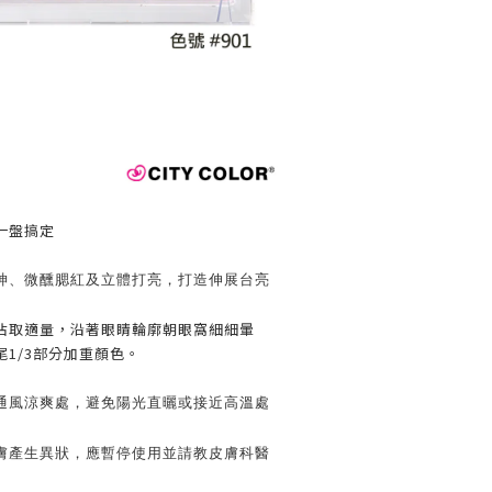
一盤搞定
神、微醺腮紅及立體打亮，打造伸展台亮
沾取適量，沿著眼睛輪廓朝眼窩細細暈
1/3部分加重顏色。
通風涼爽處，避免陽光直曬或接近高溫處
膚產生異狀，應暫停使用並請教皮膚科醫