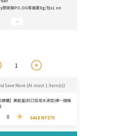
der
joy膠原美PO.OG青春素8g/包x1 on
nd Save More
(At most 1 item(s))
加價購】美妝蛋(斜口型或水滴型)擇一隨機
貨
SALE NT$79