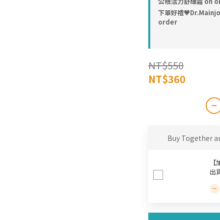
公根活力舒緩霜 on or
下單好禮♥︎Dr.Main
order
NT$550
NT$360
Buy Together a
【
出