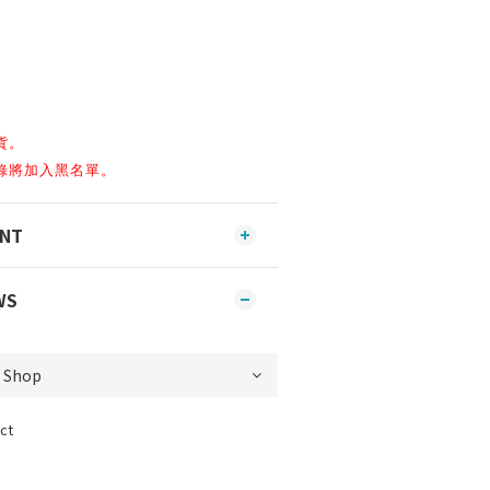
貨。
錄將加入黑名單。
ENT
WS
ct