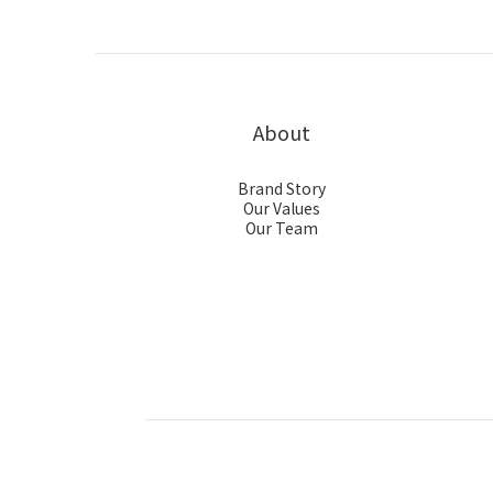
About
Brand Story
Our Values
Our Team