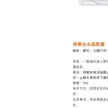
伸展台水晶彩盤
眼影、腮紅、立體打亮
用途：一盤滿足迷人眼
麗妝容。
用法：用眼影棒或指腹
染，上睫毛根部或下眼尾
色號：901
保存方法：請置於室內
所。
注意事項：若使用後皮
生。