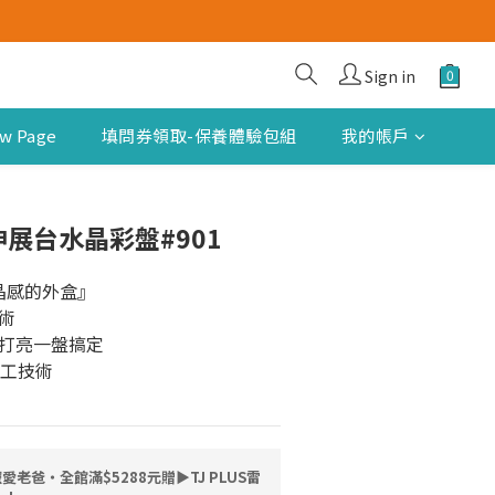
Sign in
w Page
填問券領取-保養體驗包組
我的帳戶
R 伸展台水晶彩盤#901
晶感的外盒』
術
打亮一盤搞定
代工技術
愛老爸・全館滿$5288元贈▶TJ PLUS雷