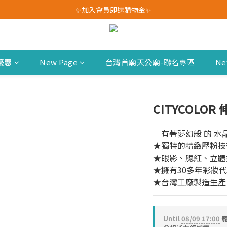
我愛爸爸★全館消費滿$528元免運費(活動至8/10)
✨加入會員即送購物金✨
我愛爸爸★全館消費滿$528元免運費(活動至8/10)
優惠
New Page
台灣首廟天公廟-聯名專區
Ne
CITYCOLO
『有著夢幻般 的 水
★獨特的精緻壓粉技
★眼影、腮紅、立體
★擁有30多年彩妝
★台灣工廠製造生產
Until
08/09 17:00
寵