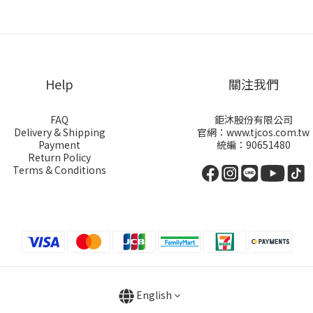
Help
關注我們
FAQ
鉅沐股份有限公司
Delivery & Shipping
官網：www.tjcos.com.tw
Payment
統編：90651480
Return Policy
Terms & Conditions
English