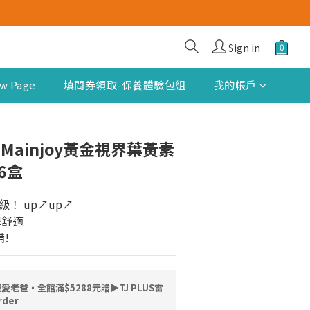
Sign in
w Page
填問券領取-保養體驗包組
我的帳戶
Mainjoy黃金視界葉黃素
6盒
！ up↗up↗
澤舒適
!
愛老爸・全館滿$5288元贈▶TJ PLUS雷
der