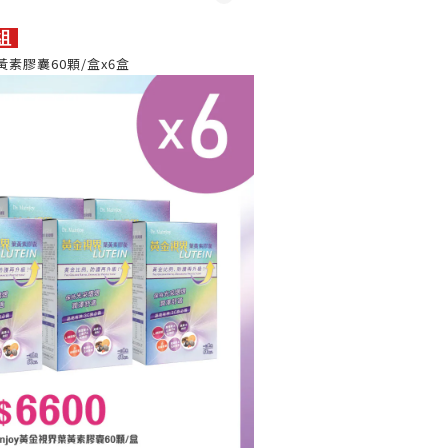
組
葉黃素膠囊60顆/盒x6盒