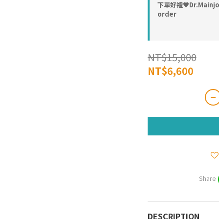
下單好禮♥︎Dr.Main
order
NT$15,000
NT$6,600
Share
DESCRIPTION