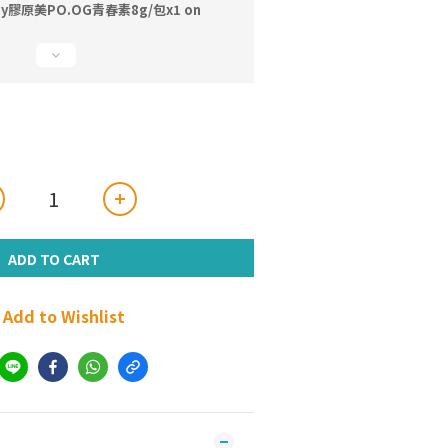
joy膠原美PO.OG青春素8g/包x1 on
ADD TO CART
Add to Wishlist