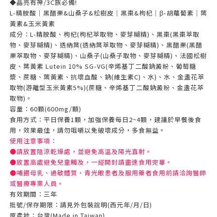
◆晶亮有神/3C族必備!
L-精胺酸｜黑醋栗&山桑子&松樹皮｜黑棗&枸杞｜β-胡蘿蔔素｜葉
黃素&玉米黃素
成分：L-精胺酸、枸杞(枸杞萃取物、麥芽糊精)、黑棗(黑棗萃取
物、麥芽糊精)、透納葉(透納葉萃取物、麥芽糊精)、黑醋栗(黑醋
栗萃取物、麥芽糊精)、山桑子(山桑子取物、麥芽糊精)、法國松樹
皮、葉黃素 Lutein 10% SG-VG(辛烯基丁二酸鈉澱粉、葡萄糖
漿、蔗糖、葉黃素、抗壞血酸、鈉(維生素C)、水)、水、金盞花萃
取物(游離型玉米黃素5%)(蔗糖、辛烯基丁二酸鈉澱粉、金盞花萃
取物)。
容量：60顆(600mg/顆)
食用方式：平日保養1顆，加強保養每日2~4顆，建議於早餐後食
用，效果最佳，請勿咀嚼以免破壞成分，多食無益。
使用注意事項：
●請放置陰涼乾燥處，並避免高溫及陽光直射。
●放置高處避免兒童觸及，一經開封請盡速食用完畢。
●哺餵母乳、過敏體質、青光眼患者及服用藥者食用前請洽詢醫師
或醫療專業人員。
有效期間：三年
批號/保存期限：請見外包裝說明(西元年/月/日)
原產地：台灣(Made in Taiwan)