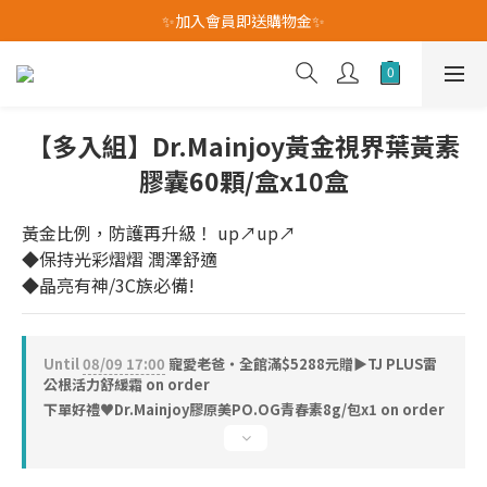
✨加入會員即送購物金✨
我愛爸爸★全館消費滿$528元免運費(活動至8/10)
我愛爸爸★全館消費滿$528元免運費(活動至8/10)
【多入組】Dr.Mainjoy黃金視界葉黃素
膠囊60顆/盒x10盒
黃金比例，防護再升級！ up↗up↗
◆保持光彩熠熠 潤澤舒適
◆晶亮有神/3C族必備!
Until
08/09 17:00
寵愛老爸・全館滿$5288元贈▶TJ PLUS雷
公根活力舒緩霜 on order
下單好禮♥︎Dr.Mainjoy膠原美PO.OG青春素8g/包x1 on order