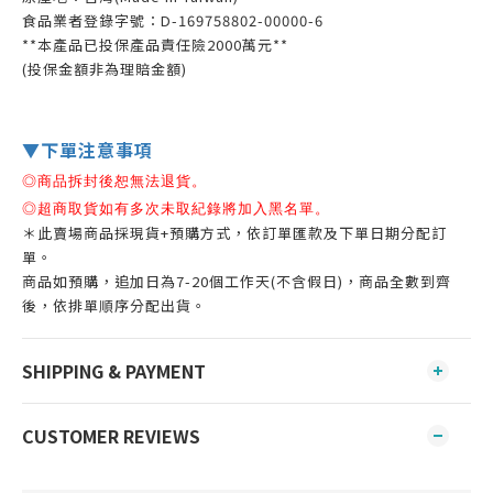
食品業者登錄字號：D-169758802-00000-6
**本產品已投保產品責任險2000萬元**
(投保金額非為理賠金額)
▼下單注意事項
◎商品拆封後恕無法退貨。
◎
超商取貨如有多次未取紀錄將加入黑名單。
＊此賣場商品採現貨+預購方式，依訂單匯款及下單日期分配訂
單。
商品如預購，追加日為7-20個工作天(不含假日)，商品全數到齊
後，依排單順序分配出貨。
SHIPPING & PAYMENT
CUSTOMER REVIEWS