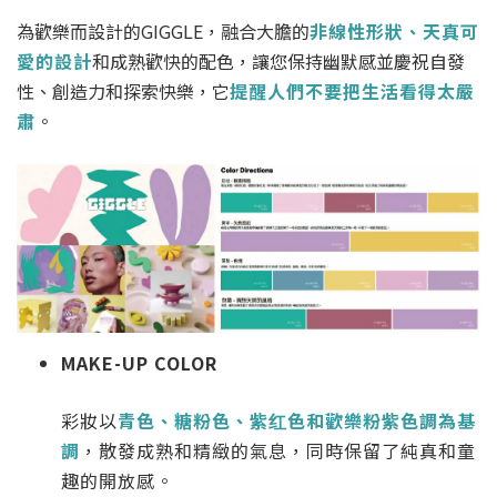
為歡樂而設計的GIGGLE，融合大膽的
非線性形狀、天真可
愛的設計
和成熟歡快的配色，讓您保持幽默感並慶祝自發
性、創造力和探索快樂，它
提醒⼈們不要把⽣活看得太嚴
肅
。
MAKE-UP COLOR
彩妝以
青色、糖粉色、紫红色和歡樂粉紫色調為基
調
，散發成熟和精緻的氣息，同時保留了純真和童
趣的開放感。