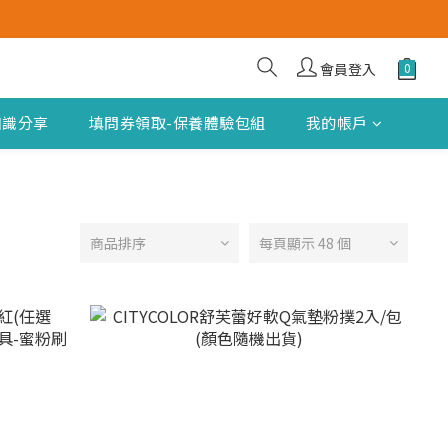
會員登入
知識分享
填問券領取-保養體驗包組
我的帳戶
商品排序
每頁顯示 48 個