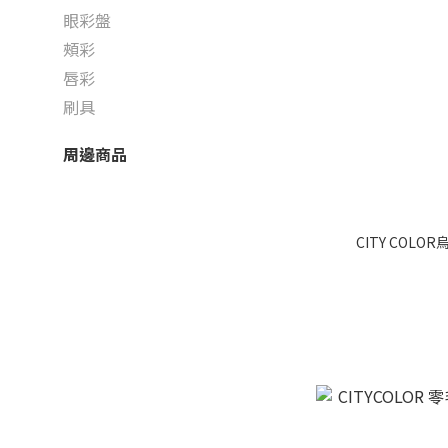
眼彩盤
頰彩
唇彩
刷具
周邊商品
CITY COL