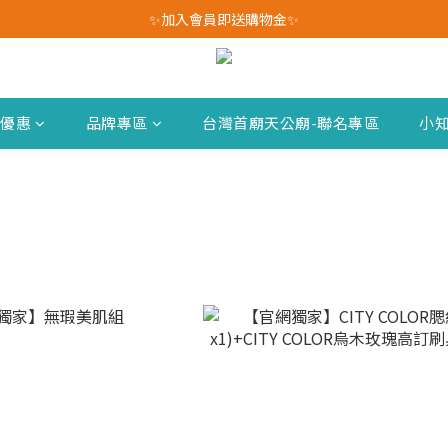
我愛爸爸★全館消費滿$528元免運費(活動至8/10)
✨加入會員即送購物金✨
我愛爸爸★全館消費滿$528元免運費(活動至8/10)
新優惠
品牌專區
台灣首廟天公廟-聯名專區
小