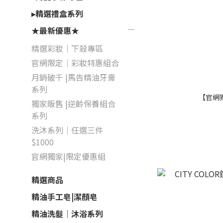
▸精選禮盒系列
★最新優惠★
精選彩妝｜下殺專區
官網限定｜彩妝特惠組合
月銷破千 |馬告精油牙膏
系列
【官網
獨家販售 |逆齡保養組合
系列
洗沐系列｜任選三件
$1000
官網獨家|限定優惠組
精選商品
精油手工皂|潔顏皂
精油洗髮｜沐浴系列