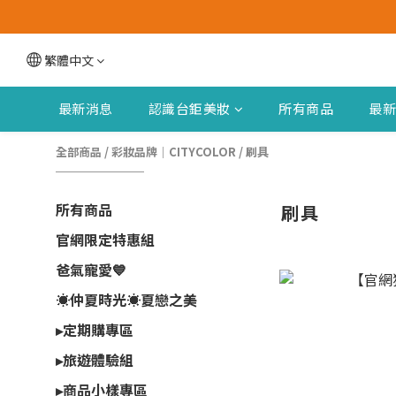
繁體中文
最新消息
認識台鉅美妝
所有商品
最
全部商品
/
彩妝品牌｜CITYCOLOR
/
刷具
所有商品
刷具
官網限定特惠組
爸氣寵愛💙
☀️仲夏時光☀︎夏戀之美
▸定期購專區
▸旅遊體驗組
▸商品小樣專區