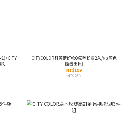
)+CITY
CITYCOLOR舒芙蕾好軟Q氣墊粉撲2入/包(顏色
粉刷
隨機出貨)
NT$199
NT$250