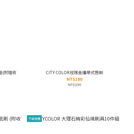
件組(附贈收
CITY COLOR玫瑰金攜帶式唇刷
NT$180
NT$230
下殺特價