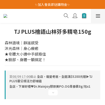
我愛爸爸★全館消費滿$528元免運費(活動至8/10)
✨加入會員即送購物金✨
我愛爸爸★全館消費滿$528元免運費(活動至8/10)
TJ PLUS檜語山林芬多精皂150g
森林語境｜靜謐感受   
沐光森林｜身心療癒
★皂體大小適中手感極佳
★臉部、身體一顆搞定！
至
08/09 17:00
截止
全店，寵愛老爸・全館滿$5288元贈▶TJ
PLUS雷公根活力舒緩霜
全店，下單好禮♥︎Dr.Mainjoy膠原美PO.OG青春素8g/包x1