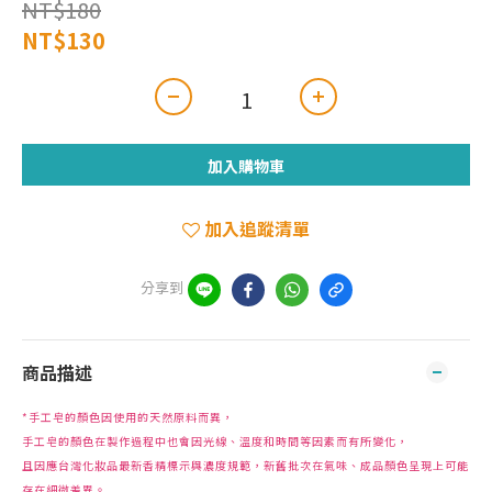
NT$180
NT$130
加入購物車
加入追蹤清單
分享到
商品描述
*手工皂的顏色因使用的天然原料而異，
手工皂的顏色在製作過程中也會因光線、溫度和時間等因素而有所變化，
且因應台灣化妝品最新香精標示與濃度規範，新舊批次在氣味、成品顏色呈現上可能
存在細微差異。