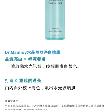
Dr.Mainjoy水晶胜肽淨白噴霧
晶透亮白 × 輕霧養膚
 一噴啟動水光訊號，喚醒肌膚白皙光。
打造 0 濾鏡的透亮
由內而外校正膚色，噴出水光玻璃肌
全膚質適用
用途：添加水晶胜肽、PDRN及多重亮白成分，搭配菸鹼醯胺與卵磷脂，提供肌膚保