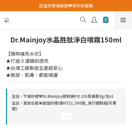
我愛爸爸★全館消費滿$528元免運費(活動至8/10)
超值好禮滿額贈❤️等你來選購
✨加入會員即送購物金✨
我愛爸爸★全館消費滿$528元免運費(活動至8/10)
Dr.Mainjoy水晶胜肽淨白噴霧150ml
【隨時補充水份】
★打造 0 濾鏡的透亮
★台灣工廠製造生產超安心
★臉部、肌膚、都能噴灑
全店，下單好禮♥︎Dr.Mainjoy膠原美PO.OG青春素8g/包x1
全店，夏戀台鉅☀超值好禮!滿NT$1,580贈_旅行體驗組(可累
贈)