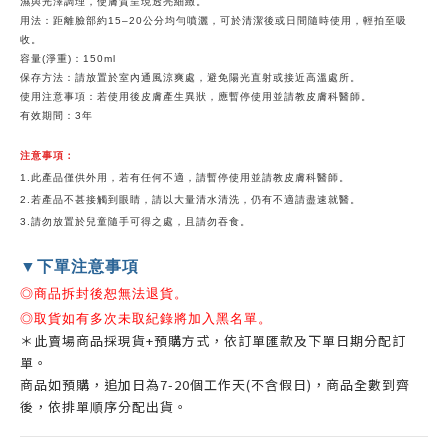
濕與光澤調理，使膚質呈現透亮細緻。
用法：距離臉部約15–20公分均勻噴灑，可於清潔後或日間隨時使用，輕拍至吸
收。
容量(淨重)：150ml
保存方法：請放置於室內通風涼爽處，避免陽光直射或接近高溫處所。
使用注意事項：若使用後皮膚產生異狀，應暫停使用並請教皮膚科醫師。
有效期間：3年
注意事項：
1.此產品僅供外用，若有任何不適，請暫停使用並請教皮膚科醫師。
2.若產品不甚接觸到眼睛，請以大量清水清洗，仍有不適請盡速就醫。
3.請勿放置於兒童隨手可得之處，且請勿吞食。
▼下單注意事項
◎商品拆封後恕無法退貨。
◎取貨如有多次未取紀錄將加入黑名單。
＊此賣場商品採現貨+預購方式，依訂單匯款及下單日期分配訂
單。
商品如預購，追加日為7-20個工作天(不含假日)，商品全數到齊
後，依排單順序分配出貨。