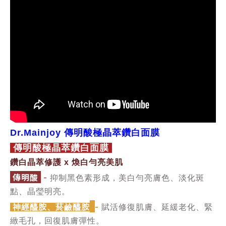
Dr.Mainjoy 傳明酸極晶萃鑽白面膜
傳明酸極晶萃鑽白面膜
鑽白晶萃修護 x 煥白勻亮美肌
-
傳明酸
抑制黑色素形成，美白勻亮膚色、淡化斑
點、晶瑩明亮。
-
神經醯胺、菸鹼
醯胺
賦活修復肌膚、延緩老化、緊
緻毛孔，回復肌膚彈性。