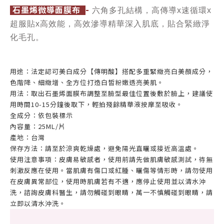
-
石墨烯微導面膜布
六角多孔結構，高傳導x速循環x
超服貼x高效能，高效滲導精華深入肌底，貼合緊緻淨
化毛孔。
用途：法定認可美白成分【傳明酸】搭配多重緊緻亮白美顏成分，
色階降、細緻增、全方位打造白皙粉嫩透亮美肌。
用法：取出石墨烯面膜布調整至臉型最佳位置後敷於臉上，建議使
用時間10-15分鐘後取下，輕拍殘餘精華液按摩至吸收。
全成分：依包裝標示
內容量：25ML/片
產地：台灣
保存方法：請至於涼爽乾燥處，避免陽光直曬或接近高溫處。
使用注意事項：皮膚易敏感者，使用前請先做肌膚敏感測試，待無
刺激反應在使用。當肌膚有傷口或紅腫、曬傷等情形時，請勿使用
在皮膚異常部位，使用時肌膚若有不適，應停止使用並以清水沖
洗，諮詢皮膚科醫生，請勿觸碰到眼睛，萬一不慎觸碰到眼睛，請
立即以清水沖洗。