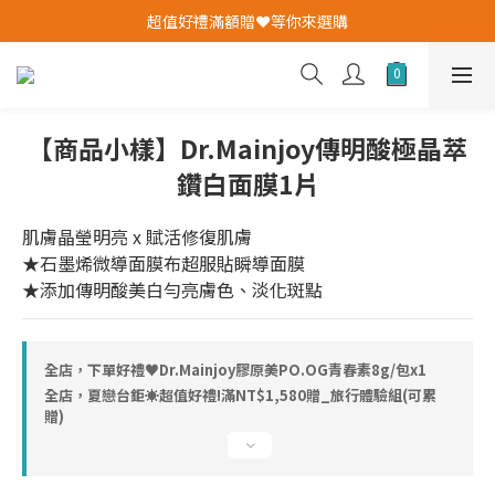
我愛爸爸★全館消費滿$528元免運費(活動至8/10)
超值好禮滿額贈❤️等你來選購
✨加入會員即送購物金✨
我愛爸爸★全館消費滿$528元免運費(活動至8/10)
【商品小樣】Dr.Mainjoy傳明酸極晶萃
鑽白面膜1片
肌膚晶瑩明亮 x 賦活修復肌膚
★石墨烯微導面膜布超服貼瞬導面膜
★添加傳明酸美白勻亮膚色、淡化斑點
全店，下單好禮♥︎Dr.Mainjoy膠原美PO.OG青春素8g/包x1
全店，夏戀台鉅☀超值好禮!滿NT$1,580贈_旅行體驗組(可累
贈)