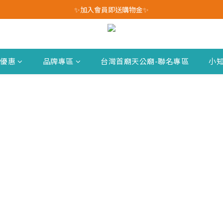
我愛爸爸★全館消費滿$528元免運費(活動至8/10)
✨加入會員即送購物金✨
我愛爸爸★全館消費滿$528元免運費(活動至8/10)
新優惠
品牌專區
台灣首廟天公廟-聯名專區
小