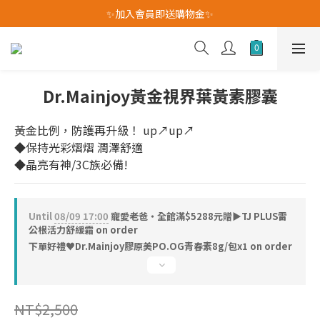
我愛爸爸★全館消費滿$528元免運費(活動至8/10)
✨加入會員即送購物金✨
我愛爸爸★全館消費滿$528元免運費(活動至8/10)
Dr.Mainjoy黃金視界葉黃素膠囊
黃金比例，防護再升級！ up↗up↗
◆保持光彩熠熠 潤澤舒適
◆晶亮有神/3C族必備!
Until
08/09 17:00
寵愛老爸・全館滿$5288元贈▶TJ PLUS雷
公根活力舒緩霜 on order
下單好禮♥︎Dr.Mainjoy膠原美PO.OG青春素8g/包x1 on order
NT$2,500