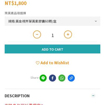
NT$1,800
葉黃素品項選擇
ADD TO CART
Add to Wishlist
Share
DESCRIPTION