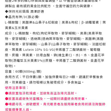
經歷2年多的精心研製與反覆調整，以 中醫智慧講求嚴謹態度，
調製出 最有感的黃金比例配方 ，全面守護您的力與健康。
◆保持光彩熠熠 潤澤舒適
◆晶亮有神/3C族必備!
L-精胺酸｜黑醋栗&山桑子&松樹皮｜黑棗&枸杞｜β-胡蘿蔔素｜葉
黃素&玉米黃素
成分：L-精胺酸、枸杞(枸杞萃取物、麥芽糊精)、黑棗(黑棗萃取
物、麥芽糊精)、透納葉(透納葉萃取物、麥芽糊精)、黑醋栗(黑醋
栗萃取物、麥芽糊精)、山桑子(山桑子取物、麥芽糊精)、法國松樹
皮、葉黃素 Lutein 10% SG-VG(辛烯基丁二酸鈉澱粉、葡萄糖
漿、蔗糖、葉黃素、抗壞血酸、鈉(維生素C)、水)、水、金盞花萃
取物(游離型玉米黃素5%)(蔗糖、辛烯基丁二酸鈉澱粉、金盞花萃
取物)。
容量：60顆(600mg/顆)
食用方式：平日保養1顆，加強保養每日2~4顆，建議於早餐後食
用，效果最佳，請勿咀嚼以免破壞成分，多食無益。
使用注意事項：
●請放置陰涼乾燥處，並避免高溫及陽光直射。
●放置高處避免兒童觸及，一經開封請盡速食用完畢。
●哺餵母乳、過敏體質、青光眼患者及服用藥者食用前請洽詢醫師
或醫療專業人員。