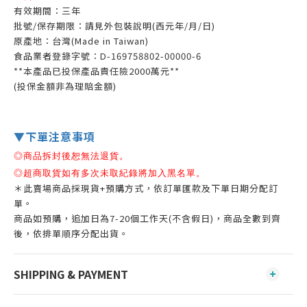
有效期間：三年
批號/保存期限：請見外包裝說明(西元年/月/日)
原產地：台灣(Made in Taiwan)
食品業者登錄字號：D-169758802-00000-6
**本產品已投保產品責任險2000萬元**
(投保金額非為理賠金額)
▼下單注意事項
◎商品拆封後恕無法退貨。
◎
超商取貨如有多次未取紀錄將加入黑名單。
＊此賣場商品採現貨+預購方式，依訂單匯款及下單日期分配訂
單。
商品如預購，追加日為7-20個工作天(不含假日)，商品全數到齊
後，依排單順序分配出貨。
SHIPPING & PAYMENT