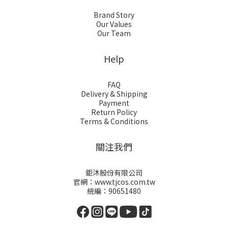
Brand Story
Our Values
Our Team
Help
FAQ
Delivery & Shipping
Payment
Return Policy
Terms & Conditions
關注我們
鉅沐股份有限公司
官網：www.tjcos.com.tw
統編：90651480