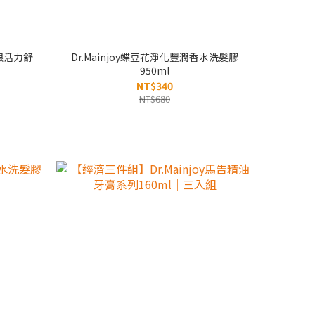
公根活力舒
Dr.Mainjoy蝶豆花淨化豐潤香水洗髮膠
950ml
NT$340
NT$680