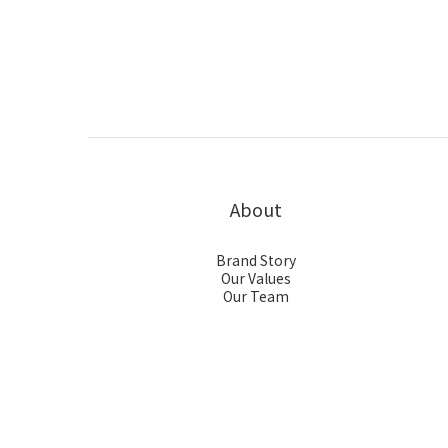
About
Brand Story
Our Values
Our Team