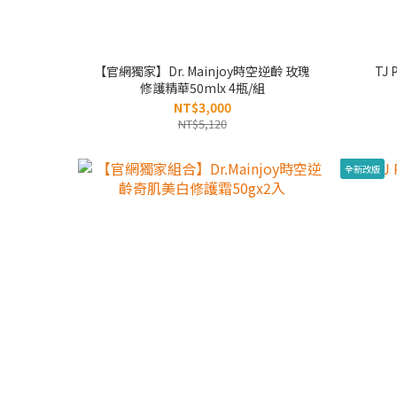
【官網獨家】Dr. Mainjoy時空逆齡 玫瑰
TJ
修護精華50mlx 4瓶/組
NT$3,000
NT$5,120
全新改版