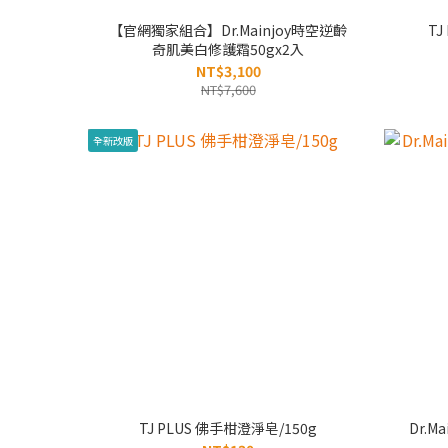
【官網獨家組合】Dr.Mainjoy時空逆齡
TJ
奇肌美白修護霜50gx2入
NT$3,100
NT$7,600
全新改版
TJ PLUS 佛手柑澄淨皂/150g
Dr.M