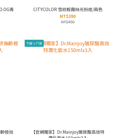
O.OG青
CITYCOLOR 雪紡輕霧絲光粉底/兩色
NT$390
NT$450
下殺↘77折
撫齡極效
【官網獨家】Dr.Mainjoy玻尿酸高效特
潤化妝水150mlx3入