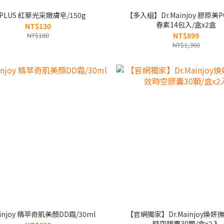
 PLUS 紅藜光采嫩膚皂/150g
【多入組】Dr.Mainjoy 膠原美P
春素14包入/盒x2盒
NT$130
NT$180
NT$899
NT$1,360
ainjoy 精萃奇肌美顏DD霜/30ml
【官網獨家】Dr.Mainjoy煥妍
時空膠囊30顆/盒x2入