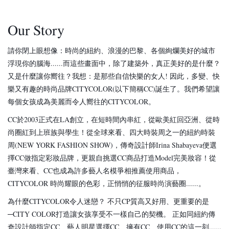
Our Story
請你閉上眼想像：時尚的紐約、浪漫的巴黎、各個絢爛美好的城市
浮現你的腦海......而這些畫面中，除了建築外，真正美好的是什麼？
又是什麼讓你嚮往？
我想：是那些自信快樂的女人! 因此，多變、快
樂又有趣的時尚品牌CITYCOLOR(以下簡稱CC)誕生了。我們希望讓
每個女孩成為美麗而令人嚮往的CITYCOLOR。
CC於2003正式在LA創立，在短時間內串紅，從歐美紅回亞洲、從時
尚圈紅到上班族與學生！從全球來看、四大時裝周之一的紐約時裝
周(NEW YORK FASHION SHOW)，傳奇設計師Irina Shabayeva便選
擇CC做指定彩妝品牌，更親自挑選CC商品打造Model完美妝容！從
臺灣來看、CC也成為許多藝人名模爭相推薦使用商品， 
CITYCOLOR 時尚耀眼的色彩，正悄悄的征服時尚演藝圈......。
為什麼CITYCOLOR令人迷戀？ 不只CP質高又好用、更重要的是
─CITY COLOR打造讓女孩享受不一樣自己的契機。 正如同紐約傳
奇設計師指定CC、藝人明星選擇CC、擁有CC、使用CC的這一刻......